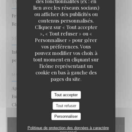
des fonctionnalités (ex : en
TYPE DE RESTAURANT
lien avec les réseaux sociaux)
ou afficher des publicités ou
Fruits de mer,
contenus personnalisés.
Restaurant traditionnel
Cliquez sur « Tout accepter
», « Tout refuser » ou «
SERVICES
Personnaliser » pour gérer
vos préférences. Vous
Interdit aux chiens, Vente à emporter, Accès aux
pouvez modifier vos choix à
tout moment en cliquant sur
personnes à mobilité réduite, Terrasse, Wifi
l'icône représentant un
cookie en bas à gauche des
MOYENS DE PAIEMENT
pages du site.
Apple Pay, Paiement Sans Contact,
Tout accepter
Eurocard/Mastercard, Espèces, Chèques Vacances,
Chèques, American Express, Carte Bleue
Tout refuser
Personnaliser
Politique de protection des données à caractère