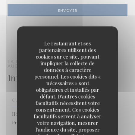
Le restaurant et ses
partenaires utilisent des
cookies sur ce site, pouvant
LA MARIE GALANTE
FRUITS DE MER
impliquer la collecte de
AUDRESSELLES
données à caractère
Infos pratiques
personnel. Les cookies dits «
nécessaires » sont
obligatoires et installés par
défaut. D'autres cookies
CUISINE
facultatifs nécessitent votre
consentement. Ces cookies
Homard Bleu d'Audresselles, Homard, Fait maison,
facultatifs servent à analyser
Produits frais
votre navigation, mesurer
l'audience du site, proposer