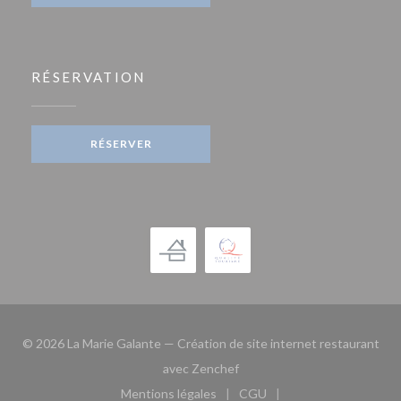
RÉSERVATION
RÉSERVER
© 2026 La Marie Galante — Création de site internet restaurant
((ouvre une nouvelle fenêtre)
avec
Zenchef
Mentions légales
CGU