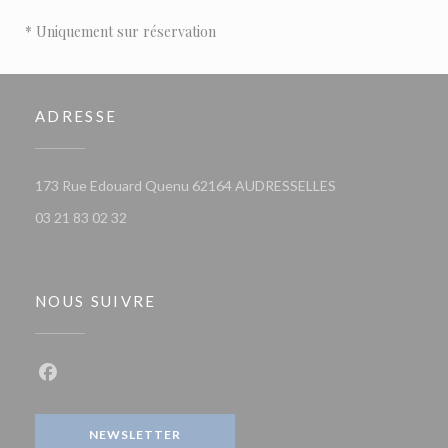
* Uniquement sur réservation
ADRESSE
((ouvre une nouvel
173 Rue Edouard Quenu 62164 AUDRESSELLES
03 21 83 02 32
NOUS SUIVRE
Facebook ((ouvre une nouvelle fenêtre))
NEWSLETTER