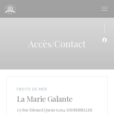
Personnalisation de vos choix en matière de cookies
Accès/Contact
Face
FRUITS DE MER
La Marie Galante
((ouvre une n
173 Rue Edouard Quenu 62164 AUDRESSELLES