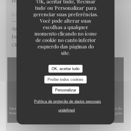
Esplanada
'OK, aceitar tudo', 'Recusar
tudo' ou 'Personalizar' para
gerenciar suas preferências.
MÉTODOS DE PAGAMENTO
Você pode alterar suas
escolhas a qualquer
Apple Pay, Pagamento sem contato,
momento clicando no ícone
Eurocard/Mastercard, Dinheiro, Cheques de férias,
de cookie no canto inferior
Cheques, American Express, Cartão Azul
esquerdo das páginas do
site.
OK, aceitar tudo
Proíbe todos cookies
Personalizar
Política de proteção de dados pessoais
Para exibir o mapa interativo do Waze, você deve aceitar os cookies do
undefined
Waze Map (Google). Esses cookies podem coletar dados de navegação
e localização.
Autorizar