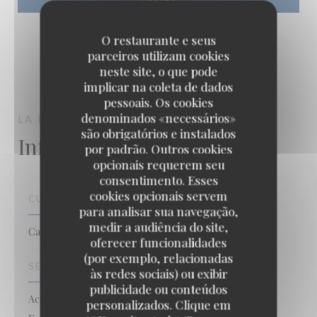
O restaurante e seus
parceiros utilizam cookies
neste site, o que pode
implicar na coleta de dados
pessoais. Os cookies
denominados «necessários»
LA MARIE GALANTE
AUDRESSELLES
são obrigatórios e instalados
Informações gerais
por padrão. Outros cookies
opcionais requerem seu
consentimento. Esses
cookies opcionais servem
CULINÁRIA
para analisar sua navegação,
medir a audiência do site,
Caseiro, produtos frescos
oferecer funcionalidades
(por exemplo, relacionadas
SERVIÇOS
às redes sociais) ou exibir
publicidade ou conteúdos
Acesso para pessoas com mobilidade reduzida,
personalizados. Clique em