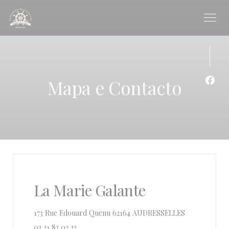
Painel de Gerenciamento de Cookies
Mapa e Contacto
Face
La Marie Galante
((abre numa n
173 Rue Edouard Quenu 62164 AUDRESSELLES
03 21 83 02 32