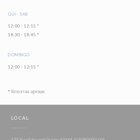
QUI
-
SAB
12:00 - 12:15 *
18:30 - 18:45 *
DOMINGO
12:00 - 12:15 *
* Reservas apenas
LOCAL
((abre numa nova j
173 Rue Edouard Quenu 62164 AUDRESSELLES